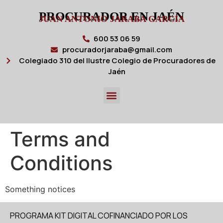
PROCURADOR EN JAÉN
JUAN ANTONIO JARABA GARCÍA
600 53 06 59
procuradorjaraba@gmail.com
Colegiado 310 del Ilustre Colegio de Procuradores de
Jaén
Terms and
Conditions
Something notices
PROGRAMA KIT DIGITAL COFINANCIADO POR LOS